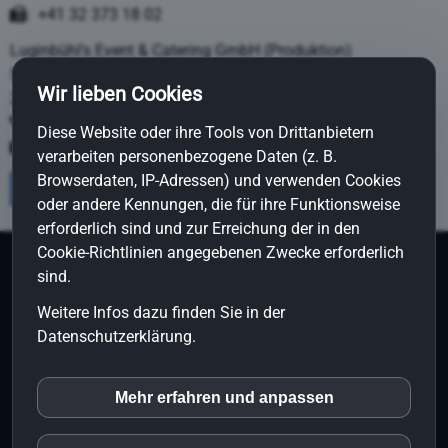
: +41 32 373 18 02
Luginbühl's Event & Catering GmbH (Produktion)
Schwadernaustrasse 65
Wir lieben Cookies
2558 Aegerten
: +41 32 373 18 01
Diese Website oder ihre Tools von Drittanbietern
: +41 32 373 18 02
verarbeiten personenbezogene Daten (z. B.
Browserdaten, IP-Adressen) und verwenden Cookies
oder andere Kennungen, die für ihre Funktionsweise
erforderlich sind und zur Erreichung der in den
Cookie-Richtlinien angegebenen Zwecke erforderlich
sind.
Weitere Infos dazu finden Sie in der
Datenschutzerklärung.
Mehr erfahren und anpassen
inCMS
© 2018 Cross-IT |
Home
|
Kontakt
|
Impressum
|
Datenschutz