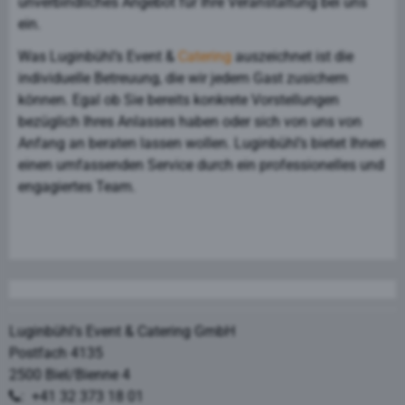
unverbindliches Angebot für Ihre Veranstaltung bei uns
ein.
Was Luginbühl’s Event &
Catering
auszeichnet ist die
individuelle Betreuung, die wir jedem Gast zusichern
können. Egal ob Sie bereits konkrete Vorstellungen
bezüglich Ihres Anlasses haben oder sich von uns von
Anfang an beraten lassen wollen. Luginbühl’s bietet Ihnen
einen umfassenden Service durch ein professionelles und
engagiertes Team.
Luginbühl's Event & Catering GmbH
Postfach 4135
2500 Biel/Bienne 4
: +41 32 373 18 01